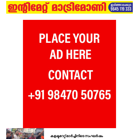
കളക്ടറേറ്റ് മാർച്ചിനിടെ സംഘർഷം